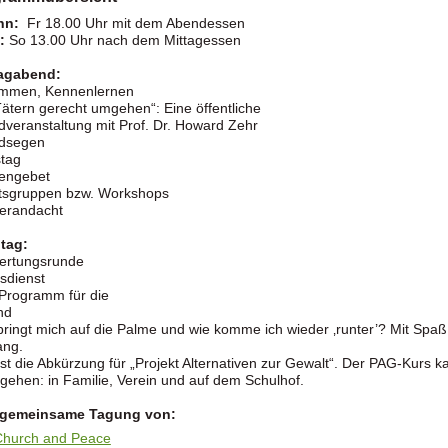
nn:
Fr 18.00 Uhr mit dem Abendessen
:
So 13.00 Uhr nach dem Mittagessen
tagabend:
mmen, Kennenlernen
Tätern gerecht umgehen“: Eine öffentliche
veranstaltung mit Prof. Dr. Howard Zehr
dsegen
tag
engebet
itsgruppen bzw. Workshops
erandacht
tag:
ertungsrunde
sdienst
Programm für die
nd
ringt mich auf die Palme und wie komme ich wieder ‚runter’? Mit Spa
ng.
st die Abkürzung für „Projekt Alternativen zur Gewalt“. Der PAG-Kurs ka
ehen: in Familie, Verein und auf dem Schulhof.
 gemeinsame Tagung von:
Church and Peace