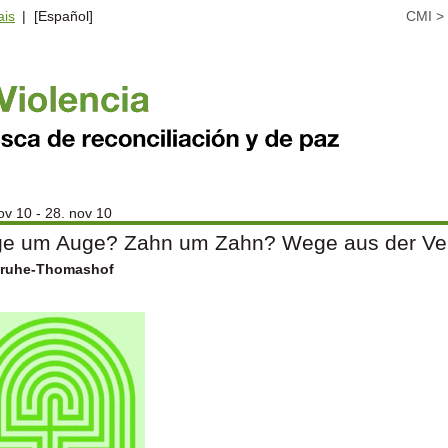
ais
| [Español]
CMI
>
ov 10 - 28. nov 10
e um Auge? Zahn um Zahn? Wege aus der Ver
sruhe-Thomashof