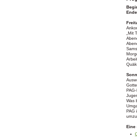
Begi
Ende
Frei
Anko
„Mit 
Abend
Aben
Sams
Morg
Arbe
Quäk
Sonn
Ausw
Gotte
PAG-
Juge
Was b
Umga
PAG i
umzug
Eine