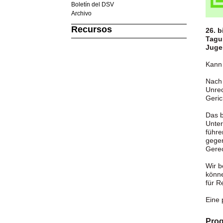
Boletín del DSV
Archivo
Recursos
26. b
Tagu
Juge
Kann 
Nach 
Unrec
Geric
Das b
Unter
führe
gegen
Gerec
Wir b
könne
für R
Eine 
Pro