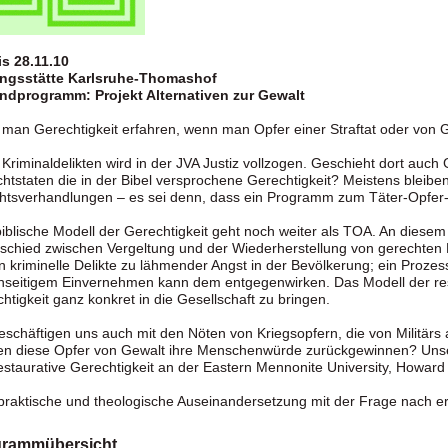
is 28.11.10
ngsstätte Karlsruhe-Thomashof
ndprogramm: Projekt Alternativen zur Gewalt
man Gerechtigkeit erfahren, wenn man Opfer einer Straftat oder von 
Kriminaldelikten wird in der JVA Justiz vollzogen. Geschieht dort auch
htstaten die in der Bibel versprochene Gerechtigkeit? Meistens bleib
htsverhandlungen – es sei denn, dass ein Programm zum Täter-Opfer-
iblische Modell der Gerechtigkeit geht noch weiter als TOA. An dies
schied zwischen Vergeltung und der Wiederherstellung von gerechten Le
n kriminelle Delikte zu lähmender Angst in der Bevölkerung; ein Prozes
seitigem Einvernehmen kann dem entgegenwirken. Das Modell der resta
htigkeit ganz konkret in die Gesellschaft zu bringen.
eschäftigen uns auch mit den Nöten von Kriegsopfern, die von Militärs
n diese Opfer von Gewalt ihre Menschenwürde zurückgewinnen? Unser
estaurative Gerechtigkeit an der Eastern Mennonite University, Howard
praktische und theologische Auseinandersetzung mit der Frage nach erf
grammübersicht