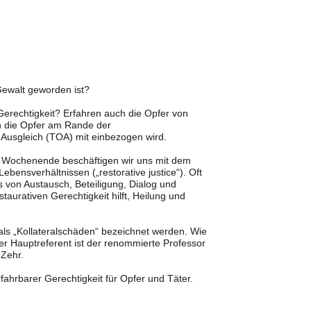
Gewalt geworden ist?
 Gerechtigkeit? Erfahren auch die Opfer von
en die Opfer am Rande der
Ausgleich (TOA) mit einbezogen wird.
em Wochenende beschäftigen wir uns mit dem
bensverhältnissen („restorative justice“). Oft
s von Austausch, Beteiligung, Dialog und
urativen Gerechtigkeit hilft, Heilung und
 als „Kollateralschäden“ bezeichnet werden. Wie
 Hauptreferent ist der renommierte Professor
 Zehr.
ahrbarer Gerechtigkeit für Opfer und Täter.