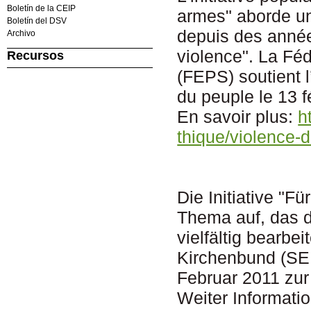
Boletín de la CEIP
armes" aborde un 
Boletín del DSV
depuis des année
Archivo
violence". La Fé
Recursos
(FEPS) soutient l
du peuple le 13 f
En savoir plus:
h
thique/violence-
Die Initiative "F
Thema auf, das 
vielfältig bearb
Kirchenbund (SEK)
Februar 2011 zu
Weiter Informati