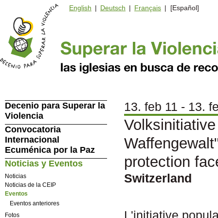
English
|
Deutsch
|
Français
| [Español]
13. feb 11 - 13. f
Decenio para Superar la
Violencia
Volksinitiativ
Convocatoria
Internacional
Waffengewalt"/
Ecuménica por la Paz
protection fa
Noticias y Eventos
Switzerland
Noticias
Noticias de la CEIP
Eventos
Eventos anteriores
L'initiative popu
Fotos